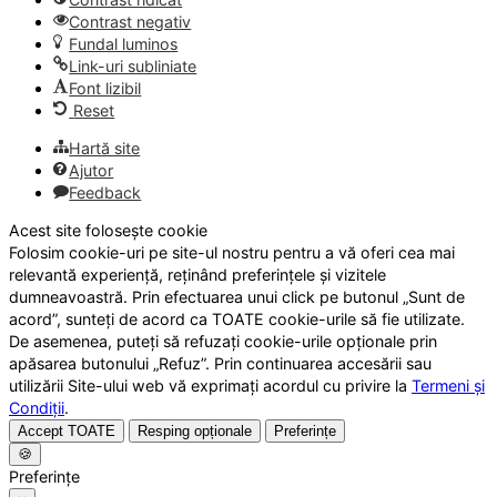
Contrast negativ
Fundal luminos
Link-uri subliniate
Font lizibil
Reset
Hartă site
Ajutor
Feedback
Acest site folosește cookie
Folosim cookie-uri pe site-ul nostru pentru a vă oferi cea mai
relevantă experiență, reținând preferințele și vizitele
dumneavoastră. Prin efectuarea unui click pe butonul „Sunt de
acord”, sunteți de acord ca TOATE cookie-urile să fie utilizate.
De asemenea, puteți să refuzați cookie-urile opționale prin
apăsarea butonului „Refuz”. Prin continuarea accesării sau
utilizării Site-ului web vă exprimați acordul cu privire la
Termeni și
Condiții
.
Accept TOATE
Resping opționale
Preferințe
🍪
Preferințe