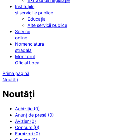
Extrase din legislație
Instituțiile
și serviciile publice
Educația
Alte servicii publice
Servicii
online
Nomenclatura
stradală
Monitorul
Oficial Local
Prima pagină
Noutăți
Noutăți
Achiziție (0)
Anunț de presă (0)
Avizier (0)
Concurs (0)
Furnizori (0)
Guvern (0)