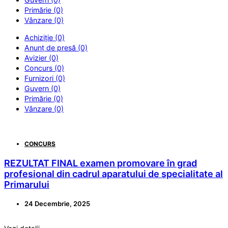
Primărie (0)
Vânzare (0)
Achiziție (0)
Anunț de presă (0)
Avizier (0)
Concurs (0)
Furnizori (0)
Guvern (0)
Primărie (0)
Vânzare (0)
CONCURS
REZULTAT FINAL examen promovare în grad
profesional din cadrul aparatului de specialitate al
Primarului
24 Decembrie, 2025