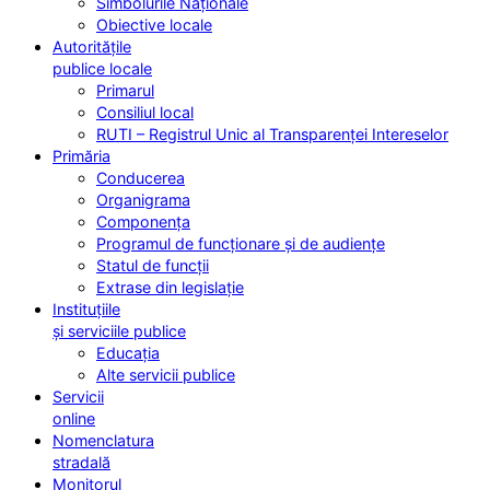
Simbolurile Naționale
Obiective locale
Autoritățile
publice locale
Primarul
Consiliul local
RUTI – Registrul Unic al Transparenței Intereselor
Primăria
Conducerea
Organigrama
Componența
Programul de funcționare și de audiențe
Statul de funcții
Extrase din legislație
Instituțiile
și serviciile publice
Educația
Alte servicii publice
Servicii
online
Nomenclatura
stradală
Monitorul