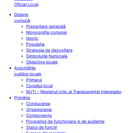
Oficial Local
Despre
comună
Prezentare generală
Monografia comunei
Istoric
Populația
Strategia de dezvoltare
Simbolurile Naționale
Obiective locale
Autoritățile
publice locale
Primarul
Consiliul local
RUTI – Registrul Unic al Transparenței Intereselor
Primăria
Conducerea
Organigrama
Componența
Programul de funcționare și de audiențe
Statul de funcții