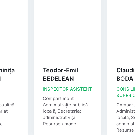
inița
Teodor-Emil
Claudi
N
BEDELEAN
BODA
INSPECTOR ASISTENT
CONSILI
SUPERI
Compartiment
publică
Administrație publică
Compart
riat
locală, Secretariat
Administ
i
administrativ și
locală, S
ne
Resurse umane
administr
Resurse