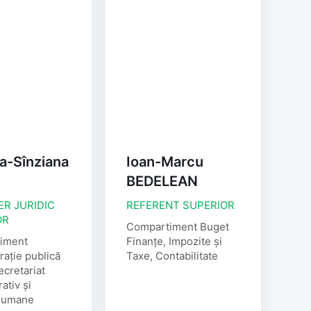
a-Sînziana
Ioan-Marcu
BEDELEAN
ER JURIDIC
REFERENT SUPERIOR
OR
Compartiment Buget
iment
Finanțe, Impozite și
rație publică
Taxe, Contabilitate
ecretariat
ativ și
 umane