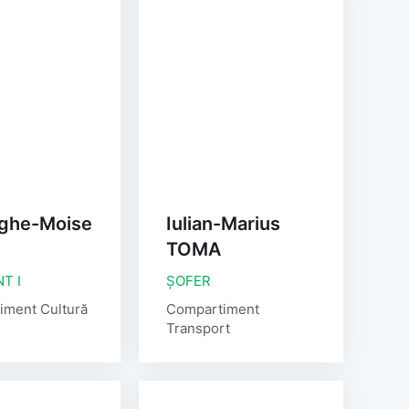
ghe-Moise
Iulian-Marius
TOMA
T I
ȘOFER
iment Cultură
Compartiment
Transport