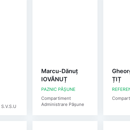
Marcu-Dănuț
Gheor
IOVĂNUȚ
ȚIȚ
PAZNIC PĂȘUNE
REFEREN
Compartiment
Compart
Administrare Pășune
 S.V.S.U