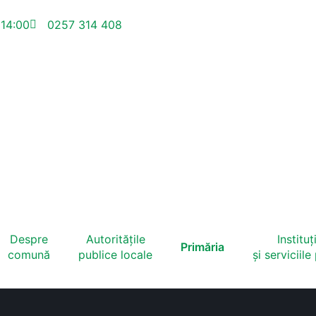
 14:00
0257 314 408
Despre
Autoritățile
Instituți
Primăria
comună
publice locale
și serviciile