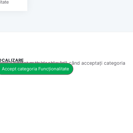
itate
OCALIZARE
 conținut este blocat până când acceptați categoria corespunzătoare de cookie-uri.
Accept categoria Funcționalitate