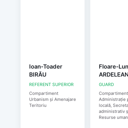
Ioan-Toader
Floare-Lum
BIRĂU
ARDELEA
REFERENT SUPERIOR
GUARD
Compartiment
Compartiment
Urbanism și Amenajare
Administrație 
Teritoriu
locală, Secreta
administrativ ș
Resurse uma