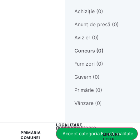
Achiziție (0)
Anunț de presă (0)
Avizier (0)
Concurs (0)
Furnizori (0)
Guvern (0)
Primărie (0)
Vânzare (0)
LOCALIZARE
Acest conținut este blocat până când acceptați categoria corespunzătoare de cookie-uri.
PRIMĂRIA
Accept categoria Funcționalitate
LINKURI
COMUNEI
UTILE