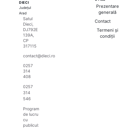
DIECI
Prezentare
Județul
generală
Arad
Satul
Contact
Dieci,
DJ792E
Termeni și
139A,
condiții
CP
317115
contact@dieci.ro
0257
314
408
0257
314
546
Program
de lucru
cu
publicul: