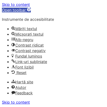
Skip to content
Open toolbar
Instrumente de accesibilitate
Măriți textul
Micșorați textul
Alb-negru
Contrast ridicat
Contrast negativ
Fundal luminos
Link-uri subliniate
Font lizibil
Reset
Hartă site
Ajutor
Feedback
Skip to content