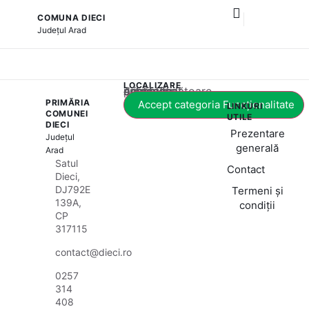
COMUNA DIECI
și serviciile publice
Județul
Arad
LOCALIZARE
Acest conținut este blocat până când acceptați categoria corespunzătoare de cookie-uri.
PRIMĂRIA
Accept categoria Funcționalitate
LINKURI
COMUNEI
UTILE
DIECI
Prezentare
Județul
generală
Arad
Satul
Contact
Dieci,
DJ792E
Termeni și
139A,
condiții
CP
317115
contact@dieci.ro
0257
314
408