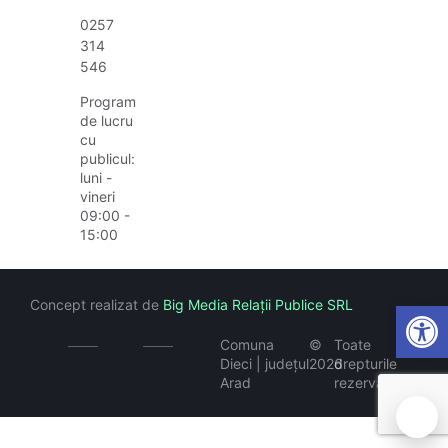
0257
314
546
Program
de lucru
cu
publicul:
luni -
vineri
09:00 -
15:00
Open
Concept realizat de
Big Media Relații Publice SRL
Comuna
©
Toate
Dieci | județul
2026
drepturile
Arad
rezervate
🍪