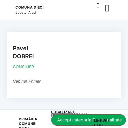
COMUNA DIECI
Județul
Arad
și serviciile publice
Pavel
DOBREI
CONSILIER
Cabinet Primar
LOCALIZARE
Acest conținut este blocat până când acceptați categoria corespunzătoare de cookie-uri.
PRIMĂRIA
Accept categoria Funcționalitate
LINKURI
COMUNEI
UTILE