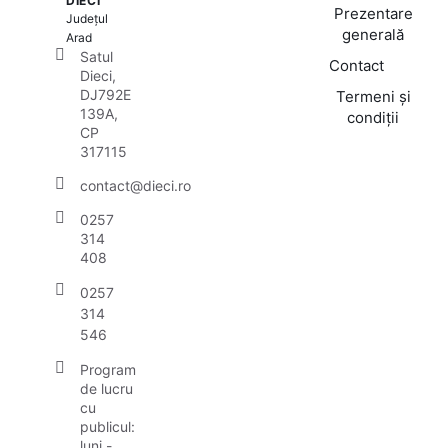
DIECI
Prezentare
Județul
generală
Arad
Satul
Contact
Dieci,
DJ792E
Termeni și
139A,
condiții
CP
317115
contact@dieci.ro
0257
314
408
0257
314
546
Program
de lucru
cu
publicul:
luni -