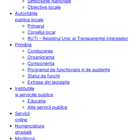
Simbolurile Naționale
Obiective locale
Autoritățile
publice locale
Primarul
Consiliul local
RUTI – Registrul Unic al Transparenței Intereselor
Primăria
Conducerea
Organigrama
Componența
Programul de funcționare și de audiențe
Statul de funcții
Extrase din legislație
Instituțiile
și serviciile publice
Educația
Alte servicii publice
Servicii
online
Nomenclatura
stradală
Monitorul