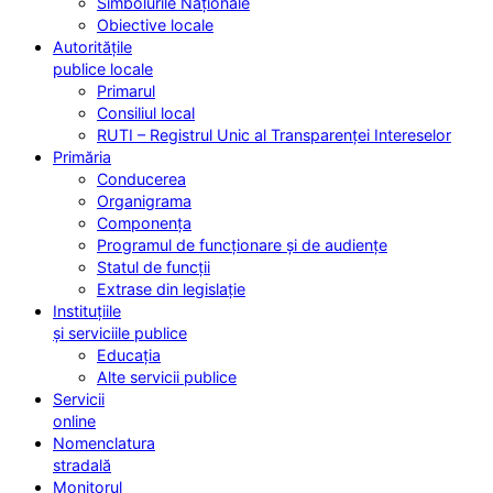
Simbolurile Naționale
Obiective locale
Autoritățile
publice locale
Primarul
Consiliul local
RUTI – Registrul Unic al Transparenței Intereselor
Primăria
Conducerea
Organigrama
Componența
Programul de funcționare și de audiențe
Statul de funcții
Extrase din legislație
Instituțiile
și serviciile publice
Educația
Alte servicii publice
Servicii
online
Nomenclatura
stradală
Monitorul