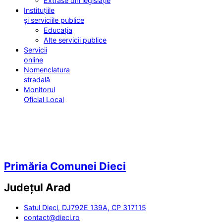
Extrase din legislație
Instituțiile
și serviciile publice
Educația
Alte servicii publice
Servicii
online
Nomenclatura
stradală
Monitorul
Oficial Local
Primăria Comunei Dieci
Județul
Arad
Satul Dieci, DJ792E 139A, CP 317115
contact@dieci.ro