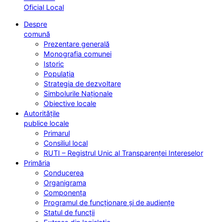
Oficial Local
Despre
comună
Prezentare generală
Monografia comunei
Istoric
Populația
Strategia de dezvoltare
Simbolurile Naționale
Obiective locale
Autoritățile
publice locale
Primarul
Consiliul local
RUTI – Registrul Unic al Transparenței Intereselor
Primăria
Conducerea
Organigrama
Componența
Programul de funcționare și de audiențe
Statul de funcții