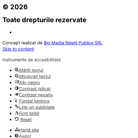
© 2026
Toate drepturile rezervate
Concept realizat de
Big Media Relații Publice SRL
Skip to content
Instrumente de accesibilitate
Măriți textul
Micșorați textul
Alb-negru
Contrast ridicat
Contrast negativ
Fundal luminos
Link-uri subliniate
Font lizibil
Reset
Hartă site
Ajutor